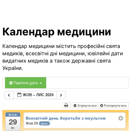
Календар медицини
Календар медицини містить професійні свята
медиків, всесвітні дні медицини, ювілейні дати
видатних медиків а також державні свята
України.
Пам'ятні дати
ЖОВ – ЛИС 2024
Згорнути все
Розгорнути все
ЖОВ
Всесвітній день боротьби з інсультом
29
Жов 29
день
Вт