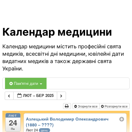
Календар медицини
Календар медицини містить професійні свята
медиків, всесвітні дні медицини, ювілейні дати
видатних медиків а також державні свята
України.
Пам'ятні дати
ЛЮТ – БЕР 2025
Згорнути все
Розгорнути все
ЛЮТ
Азлецький Володимир Олександрович
24
(1880 – ????)
Пн
Лют 24
день