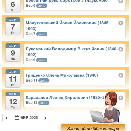
Всесвітній день боротьби з глаукомою
6
Бер 6
день
Чт
БЕР
Мочутковський Йосип Йосипович (1845-
7
1903)
Пт
Бер 7
день
БЕР
Лукомський Володимир Вікентійович (1840-
9
1902)
Нд
Бер 9
день
БЕР
Гриценко Олена Миколаївна (1940)
11
Бер 11
день
Вт
БЕР
Караванов Леонід Кирилович (1925–2002)
12
Бер 12
день
Ср
БЕР 2025