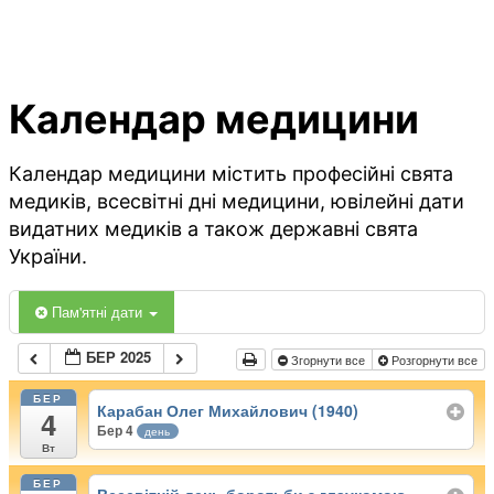
Календар медицини
Календар медицини містить професійні свята
медиків, всесвітні дні медицини, ювілейні дати
видатних медиків а також державні свята
України.
Пам'ятні дати
БЕР 2025
Згорнути все
Розгорнути все
БЕР
Карабан Олег Михайлович (1940)
4
Бер 4
день
Вт
БЕР