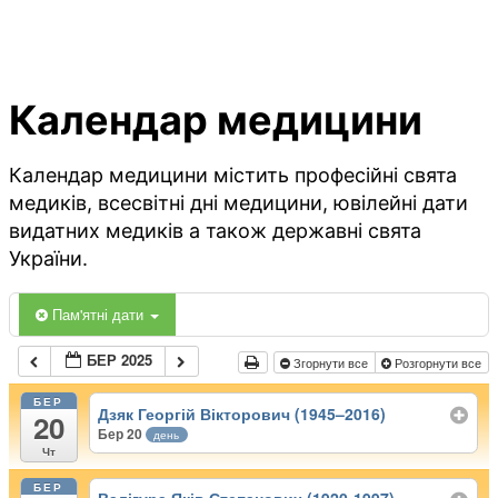
Календар медицини
Календар медицини містить професійні свята
медиків, всесвітні дні медицини, ювілейні дати
видатних медиків а також державні свята
України.
Пам'ятні дати
БЕР 2025
Згорнути все
Розгорнути все
БЕР
Дзяк Георгій Вікторович (1945–2016)
20
Бер 20
день
Чт
БЕР