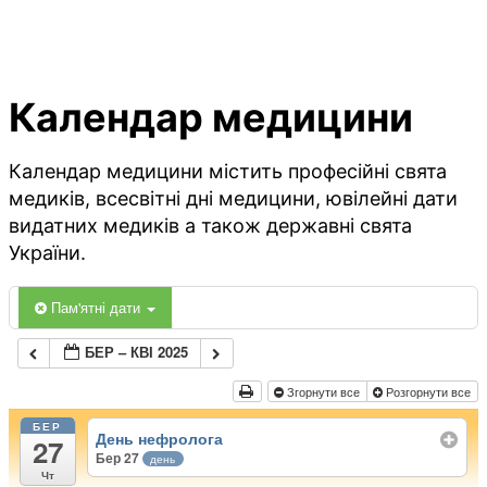
Календар медицини
Календар медицини містить професійні свята
медиків, всесвітні дні медицини, ювілейні дати
видатних медиків а також державні свята
України.
Пам'ятні дати
БЕР – КВІ 2025
Згорнути все
Розгорнути все
БЕР
День нефролога
27
Бер 27
день
Чт