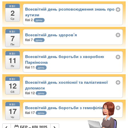
КВІ
Всесвітній день розповсюдження знань про
2
аутизм
Ср
Кві 2
день
КВІ
Всесвітній день здоров’я
7
Кві 7
день
Пн
КВІ
Всесвітній день боротьби з хворобою
11
Паркінсона
Пт
Кві 11
день
КВІ
Всесвітній день хоспісної та паліативної
12
допомоги
Сб
Кві 12
день
КВІ
Всесвітній день боротьби з гемофілією
17
Кві 17
день
Чт
БЕР – КВІ 2025