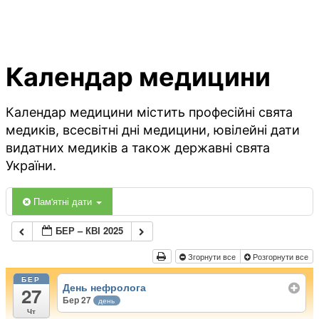
Календар медицини
Календар медицини містить професійні свята
медиків, всесвітні дні медицини, ювілейні дати
видатних медиків а також державні свята
України.
Пам'ятні дати
БЕР – КВІ 2025
Згорнути все
Розгорнути все
БЕР
День нефролога
27
Бер 27
день
Чт