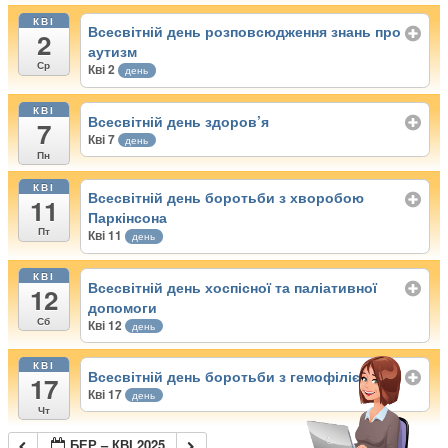
КВІ
Всесвітній день розповсюдження знань про
2
аутизм
Ср
Кві 2
день
КВІ
Всесвітній день здоров’я
7
Кві 7
день
Пн
КВІ
Всесвітній день боротьби з хворобою
11
Паркінсона
Пт
Кві 11
день
КВІ
Всесвітній день хоспісної та паліативної
12
допомоги
Сб
Кві 12
день
КВІ
Всесвітній день боротьби з гемофілією
17
Кві 17
день
Чт
БЕР – КВІ 2025