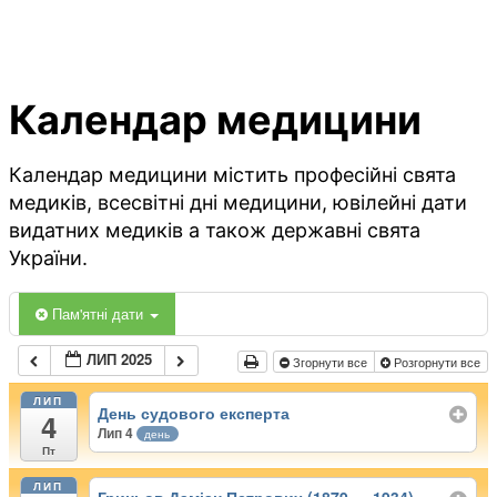
Календар медицини
Календар медицини містить професійні свята
медиків, всесвітні дні медицини, ювілейні дати
видатних медиків а також державні свята
України.
Пам'ятні дати
ЛИП 2025
Згорнути все
Розгорнути все
ЛИП
День судового експерта
4
Лип 4
день
Пт
ЛИП