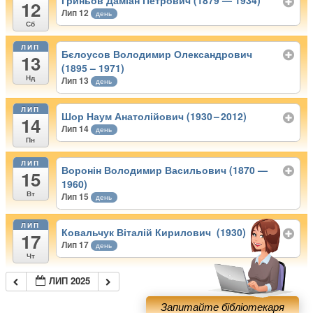
Гриньов Даміан Петрович (1879 — 1934)
12
Лип 12
день
Сб
ЛИП
Бєлоусов Володимир Олександрович
13
(1895 – 1971)
Нд
Лип 13
день
ЛИП
Шор Наум Анатолійович (1930 – 2012)
14
Лип 14
день
Пн
ЛИП
Воронін Володимир Васильович (1870 —
15
1960)
Вт
Лип 15
день
ЛИП
Ковальчук Віталій Кирилович (1930)
17
Лип 17
день
Чт
ЛИП 2025