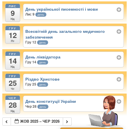
ЛИС
День української писемності і мови
9
Лис 9
день
Нд
ГРУ
Всесвітній день загального медичного
12
забезпечення
Пт
Гру 12
день
ГРУ
День ліквідатора
14
Гру 14
день
Нд
ГРУ
Різдво Христове
25
Гру 25
день
Чт
ЧЕР
День конституції України
28
Чер 28
день
Нд
ЖОВ 2025 – ЧЕР 2026