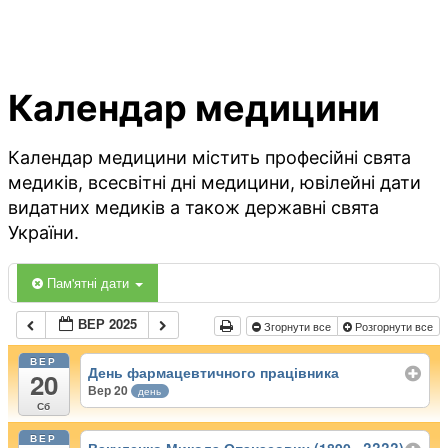
Календар медицини
Календар медицини містить професійні свята
медиків, всесвітні дні медицини, ювілейні дати
видатних медиків а також державні свята
України.
Пам'ятні дати
ВЕР 2025
Згорнути все
Розгорнути все
ВЕР
День фармацевтичного працівника
20
Вер 20
день
Сб
ВЕР