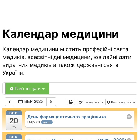
Календар медицини
Календар медицини містить професійні свята
медиків, всесвітні дні медицини, ювілейні дати
видатних медиків а також державні свята
України.
Пам'ятні дати
ВЕР 2025
Згорнути все
Розгорнути все
ВЕР
День фармацевтичного працівника
20
Вер 20
день
Сб
ВЕР