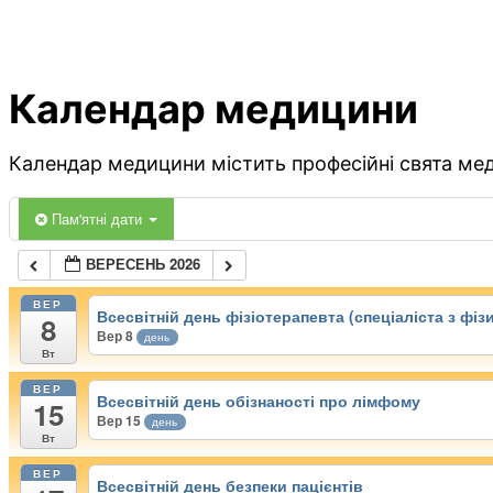
Календар медицини
Календар медицини містить професійні свята меди
Пам'ятні дати
ВЕРЕСЕНЬ 2026
ВЕР
Всесвітній день фізіотерапевта (спеціаліста з фізи
8
Вер 8
день
Вт
ВЕР
Всесвітній день обізнаності про лімфому
15
Вер 15
день
Вт
ВЕР
Всесвітній день безпеки пацієнтів