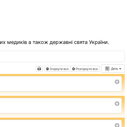
их медиків а також державні свята України.
День
Згорнути все
Розгорнути все