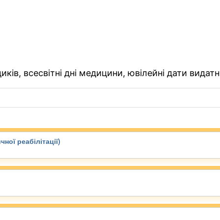
ків, всесвітні дні медицини, ювілейні дати видатн
чної реабілітації)