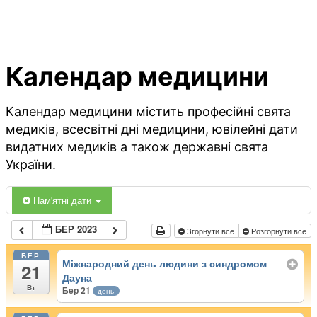
Календар медицини
Календар медицини містить професійні свята
медиків, всесвітні дні медицини, ювілейні дати
видатних медиків а також державні свята
України.
Пам'ятні дати
БЕР 2023
Згорнути все
Розгорнути все
БЕР
Міжнародний день людини з синдромом
21
Дауна
Вт
Бер 21
день