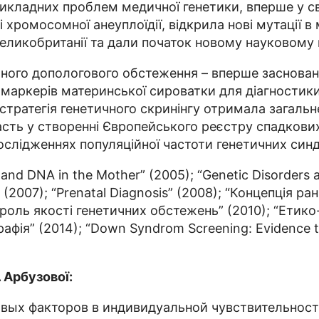
кладних проблем медичної генетики, вперше у св
і хромосомної анеуплоїдії, відкрила нові мутації в
еликобританії та дали початок новому науковому 
чного допологового обстеження – вперше засновано
 маркерів материнської сироватки для діагностик
 стратегія генетичного скринінгу отримала загаль
часть у створенні Європейського реєстру спадков
ослідженнях популяційної частоти генетичних син
ls and DNA in the Mother” (2005); “Genetic Disorders 
 (2007); “Prenatal Diagnosis” (2008); “Концепція ра
роль якості генетичних обстежень” (2010); “Етико
афія” (2014); “Down Syndrom Screening: Evidence th
 Арбузової:
вых факторов в индивидуальной чувствительност