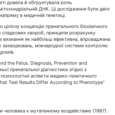
іті довела й обґрунтувала роль
 мітохондріальній ДНК. Ці дослідження були двічі
напряму в медичній генетиці.
 цілісну концепцію пренатального біохімічного
и спадкових хвороб, принципи розрахунку
не визнання як найбільш ефективна, впроваджена
их захворювань, міжнародної системи контролю
дромів.
and the Fetus. Diagnosis, Prevention and
нньої пренатальної діагностики згідно з
-психологічні аспекти медико-генетичного
at Test Results Differ According to Phenotype”
и человека к мутагенному воздействию (1987).