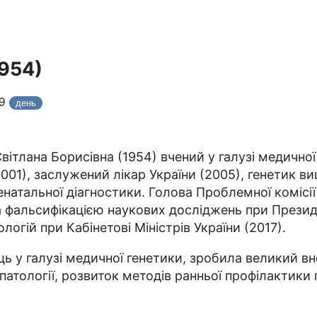
1954)
19
день
вітлана Борисівна (1954) вчений у галузі медично
001), заслужений лікар України (2005), генетик ви
енатальної діагностики. Голова Проблемної комісі
та фальсифікацією наукових досліджень при Презид
логій при Кабінетові Міністрів України (2017).
ець у галузі медичної генетики, зробила великий в
 патології, розвиток методів ранньої профілактик