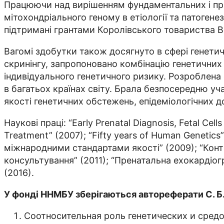
Працюючи над вирішенням фундаментальних і при
мітохондріального геному в етіології та патогенез
підтримані грантами Королівського товариства В
Вагомі здобутки також досягнуто в сфері генети
скринінгу, запропоновано комбінацію генетичних
індивідуального генетичного ризику. Розроблена
в багатьох країнах світу. Брала безпосередню у
якості генетичних обстежень, епідеміологічних д
Наукові праці: “Early Prenatal Diagnosis, Fetal Cel
Treatment” (2007); “Fifty years of Human Genetics”
міжнародними стандартами якості” (2009); “Конт
консультування” (2011); “Пренатальна ехокардіогр
(2016).
У фонді ННМБУ зберігаються автореферати С. Б.
Соотносительная роль генетических и средо