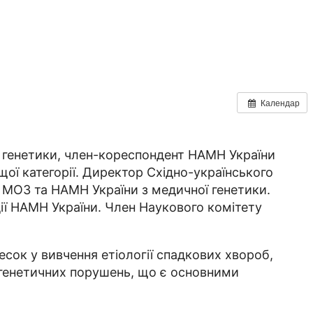
Календар
ї генетики, член-кореспондент НАМН України
щої категорії. Директор Східно-українського
ї МОЗ та НАМН України з медичної генетики.
ії НАМН України. Член Наукового комітету
несок у вивчення етіології спадкових хвороб,
и генетичних порушень, що є основними