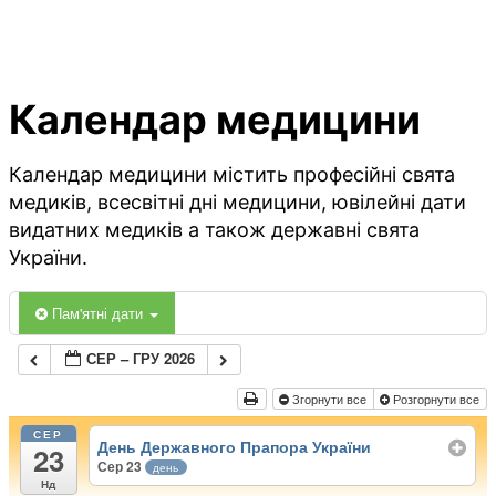
Календар медицини
Календар медицини містить професійні свята
медиків, всесвітні дні медицини, ювілейні дати
видатних медиків а також державні свята
України.
Пам'ятні дати
СЕР – ГРУ 2026
Згорнути все
Розгорнути все
СЕР
День Державного Прапора України
23
Сер 23
день
Нд