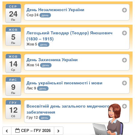
СЕР
День Незалежності України
24
Сер 24
день
Пн
ЖОВ
Легоцький Тиводар (Теодор) Яношович
5
(1830 – 1915)
Пн
Жов 5
день
ЖОВ
День Захисника України
14
Жов 14
день
Ср
ЛИС
День української писемності і мови
9
Лис 9
день
Пн
ГРУ
Всесвітній день загального медичного
12
забезпечення
Сб
Гру 12
день
СЕР – ГРУ 2026