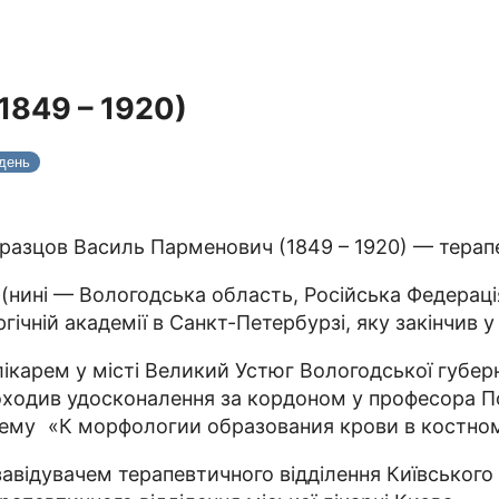
1849 – 1920)
день
разцов Василь Парменович (1849 – 1920) — терапев
(нині — Вологодська область, Російська Федерація
ічній академії в Санкт-Петербурзі, яку закінчив у 
арем у місті Великий Устюг Вологодської губерні
проходив удосконалення за кордоном у професора По
а тему «К морфологии образования крови в костн
відувачем терапевтичного відділення Київського