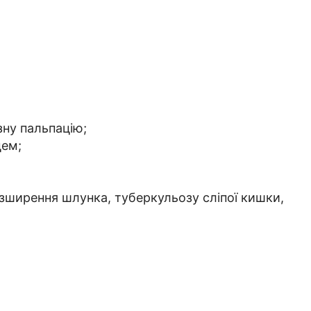
ну пальпацію;
цем;
зширення шлунка, туберкульозу сліпої кишки,