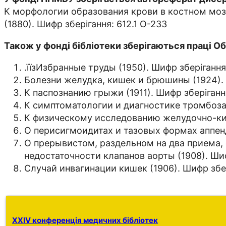
К морфологии образования крови в костном моз
(1880). Шифр зберігання: 612.1 О-233
Також у фонді бібліотеки зберігаються праці Обр
.їїзИзбранные труды (1950). Шифр зберігання
Болезни желудка, кишек и брюшины (1924). 
К паспознанию грыжи (1911). Шифр зберіганн
К симптоматологии и диагностике тромбоза в
К физическому исследованию желудочно-кише
О перисигмоидитах и тазовых формах аппенди
О прерывистом, раздельном на два приема, 
недостаточности клапанов аорты (1908). Шиф
Случай инвагинации кишек (1906). Шифр збер
XXIV конференція медичних бібліотек