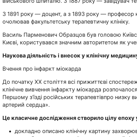
військового шпиталю. З 1887 року — завідувач тер
З 1891 року — доцент, а з 1893 року — професор 
очолював факультетську терапевтичну клініку.
Василь Парменович Образцов був головою Київськ
Києві, користувався значним авторитетом як учен
Наукова діяльність і внесок у клінічну медицин
Вчення про інфаркт міокарда
До початку ХХ століття всі прижиттєві спостере
клінічне вивчення інфаркту міокарда розпочалося 
Першому з’їзді російських терапевтівпро низку 
артерий сердца».
Це класичне дослідження створило цілу епоху у
докладно описано клінічну картину захворю