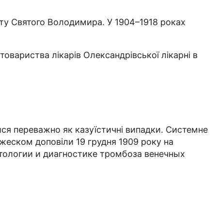
тету Святого Володимира. У 1904–1918 роках
вариства лікарів Олександрівської лікарні в
ися переважно як казуїстичні випадки. Системне
ражеском доповіли 19 грудня 1909 року на
матологии и диагностике тромбоза венечных