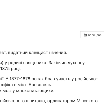
Календар
т, видатний клініцист і вчений.
) у родині священика. Закінчив духовну
1875 році.
ї. У 1877–1878 роках брав участь у російсько-
нфіка в місті Бреславль.
ом мозгу млекопитающих».
 військового шпиталю, ординатором Мінського