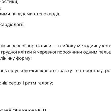
ностики;
;
мими нападами стенокардії.
кардіології.
нів черевної порожнини — глибоку методичну ковз
 грудної клітки й черевної порожнини одним паль
клінічну форму;
ань шлунково-кишкового тракту: ентероптозу, ро
нів серця і ритм галопу;
ації Образцова В. П.: