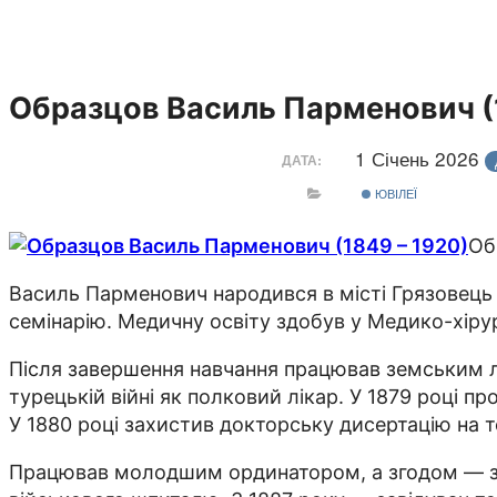
Образцов Василь Парменович (
1 Січень 2026
ДАТА:
ЮВІЛЕЇ
Об
Василь Парменович народився в місті Грязовець 
семінарію. Медичну освіту здобув у Медико-хірург
Після завершення навчання працював земським лік
турецькій війні як полковий лікар. У 1879 році 
У 1880 році захистив докторську дисертацію н
Працював молодшим ординатором, а згодом — за