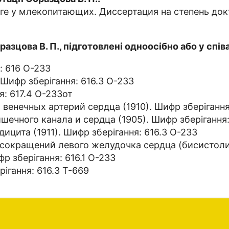
ге у млекопитающих. Диссертация на степень до
азцова В. П., підготовлені одноосібно або у спів
: 616 О-233
Шифр зберігання: 616.3 О-233
я: 617.4 О-233от
енечных артерий сердца (1910). Шифр зберігання:
чного канала и сердца (1905). Шифр зберігання:
цита (1911). Шифр зберігання: 616.3 О-233
сокращений левого желудочка сердца (бисистолии
р зберігання: 616.1 О-233
ігання: 616.3 Т-669