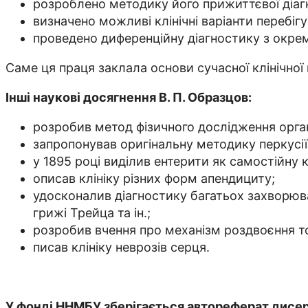
розроблено методику його прижиттєвої діаг
визначено можливі клінічні варіанти перебігу
проведено диференційну діагностику з окре
Саме ця праця заклала основи сучасної клінічної 
Інші наукові досягнення В. П. Образцов:
розробив метод фізичного дослідження орга
запропонував оригінальну методику перкусії
у 1895 році виділив ентерити як самостійну 
описав клініку різних форм апендициту;
удосконалив діагностику багатьох захворюв
грижі Трейца та ін.;
розробив вчення про механізм роздвоєння то
писав клініку неврозів серця.
У фонді ННМБУ зберігається автореферат дисерт