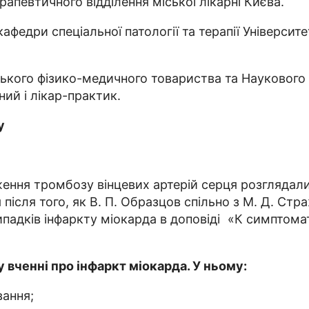
апевтичного відділення міської лікарні Києва.
кафедри спеціальної патології та терапії Універси
ого фізико-медичного товариства та Наукового то
ий і лікар-практик.
у
ження тромбозу вінцевих артерій серця розглядал
після того, як В. П. Образцов спільно з М. Д. Ст
випадків інфаркту міокарда в доповіді «К симпто
 вченні про інфаркт міокарда. У ньому:
вання;