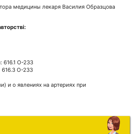
ктора медицины лекаря Василия Образцова
авторстві:
 616.1 О-233
 616.3 О-233
) и о явлениях на артериях при