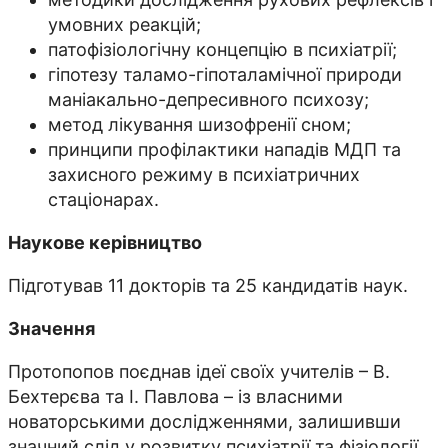
умовних реакцій;
патофізіологічну концепцію в психіатрії;
гіпотезу таламо-гіпоталамічної природи
маніакально-депресивного психозу;
метод лікування шизофренії сном;
принципи профілактики нападів МДП та
захисного режиму в психіатричних
стаціонарах.
Наукове керівництво
Підготував 11 докторів та 25 кандидатів наук.
Значення
Протопопов поєднав ідеї своїх учителів – В.
Бехтерєва та І. Павлова – із власними
новаторськими дослідженнями, залишивши
значний слід у розвитку психіатрії та фізіології