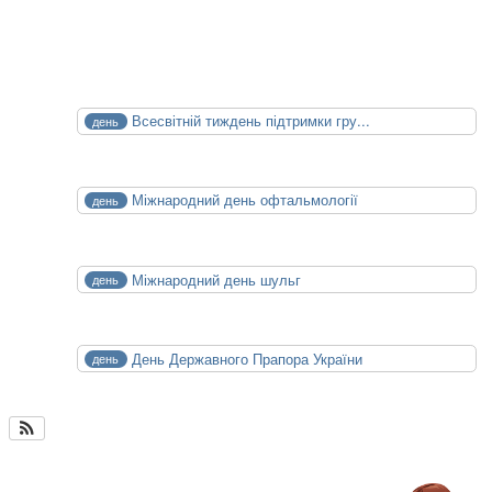
14.10.2026
15.10.2026
Календар Медицини
СЕР
Всесвітній тиждень підтримки гру...
день
1
Сб
СЕР
Міжнародний день офтальмології
день
8
Сб
СЕР
Міжнародний день шульг
день
13
Чт
СЕР
День Державного Прапора України
день
23
Нд
Календар медицини