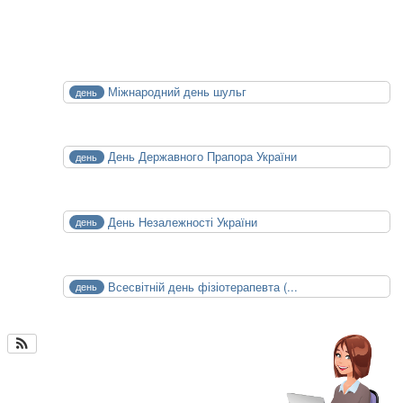
Календар Медицини
СЕР
Міжнародний день шульг
день
13
Чт
СЕР
День Державного Прапора України
день
23
Нд
СЕР
День Незалежності України
день
24
Пн
ВЕР
Всесвітній день фізіотерапевта (...
день
8
Вт
Календар медицини